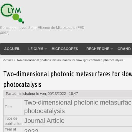
Consortium Lyon Saint-Etienne de Microscopie (FED
4092)
ACCUEIL
LE CLYM
MICROSCOPES
RECHERCHE
GRAND 
Accueil
» Two‐dimensional photonic metasurfaces for slow light‐controlled photocatalysis
Vous êtes ici
Two‐dimensional photonic metasurfaces for slow
photocatalysis
Par
administrateur
le ven, 05/13/2022 - 18:47
Two‐dimensional photonic metasurfaces
Titre
photocatalysis
Type de
Journal Article
publication
Year of
2022