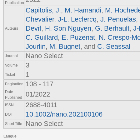
Publication
Capitolis, J.
,
M. Hamandi
,
M. Hochede
Chevalier
,
J‐L. Leclercq
,
J. Penuelas
,
Devif
,
H. Son Nguyen
,
G. Berhault
,
J‐
Auteurs
C. Guillard
,
E. Puzenat
,
N. Crespo‐Mo
Jourlin
,
M. Bugnet
, and
C. Seassal
Nano Select
Journal
3
Volume
1
Ticket
108 - 117
Pagination
Date
01/2022
Published
2688-4011
ISSN
10.1002/nano.202100106
DOI
Nano Select
Short Title
Langue