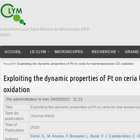
Consortium Lyon Saint-Etienne de Microscopie (FED
4092)
ACCUEIL
LE CLYM
MICROSCOPES
RECHERCHE
GRAND 
Accueil
» Exploiting the dynamic properties of Pt on ceria for low-temperature CO oxidation
Vous êtes ici
Exploiting the dynamic properties of Pt on ceria
oxidation
Par
administrateur
le mer, 04/20/2022 - 11:13
Titre
Exploiting the dynamic properties of Pt on ceria for low-tempera
Type de
Journal Article
publication
Year of
2020
Publication
Ferré, G.
,
M. Aouine
,
F. Bosselet
,
L. Burel
,
F. J. Cadete Aires
,
C. G
Auteurs