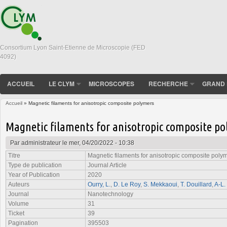
Consortium Lyon Saint-Etienne de Microscopie (FED
4092)
ACCUEIL
LE CLYM
MICROSCOPES
RECHERCHE
GRAND 
Accueil
» Magnetic filaments for anisotropic composite polymers
Vous êtes ici
Magnetic filaments for anisotropic composite p
Par
administrateur
le mer, 04/20/2022 - 10:38
Titre
Magnetic filaments for anisotropic composite poly
Type de publication
Journal Article
Year of Publication
2020
Auteurs
Ourry, L.
,
D. Le Roy
,
S. Mekkaoui
,
T. Douillard
,
A-L
Journal
Nanotechnology
Volume
31
Ticket
39
Pagination
395503