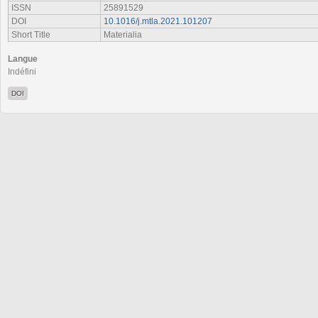
ISSN
25891529
DOI
10.1016/j.mtla.2021.101207
Short Title
Materialia
Langue
Indéfini
DOI