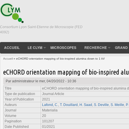
Consortium Lyon Saint-Etienne de Microscopie (FED
4092)
ACCUEIL
LE CLYM
MICROSCOPES
RECHERCHE
GRAND 
Accueil
» eCHORD orientation mapping of bio-inspired alumina down to 1 kV
Vous êtes ici
eCHORD orientation mapping of bio-inspired al
Par
administrateur
le mer, 04/20/2022 - 10:36
Titre
eCHORD orientation mapping of bio-inspired alumina d
Type de publication
Journal Article
Year of Publication
2021
Auteurs
Lafond, C.
,
T. Douillard
,
H. Saad
,
S. Deville
,
S. Meille
,
P.
Journal
Materialia
Volume
20
Pagination
101207
Date Published
01/2021