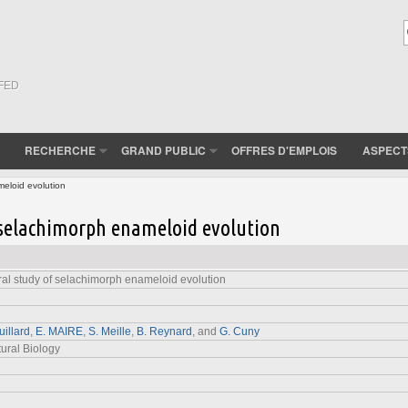
(FED
RECHERCHE
GRAND PUBLIC
OFFRES D'EMPLOIS
ASPECT
meloid evolution
 selachimorph enameloid evolution
ral study of selachimorph enameloid evolution
uillard
,
E. MAIRE
,
S. Meille
,
B. Reynard
, and
G. Cuny
tural Biology