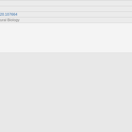
2020.107664
tural Biology