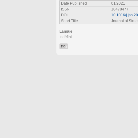
Date Published
01/2021
ISSN
10478477
DOI
10.1016/j.jsb.
Short Title
Journal of Struc
Langue
Indéfini
DOI