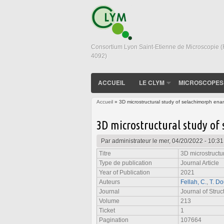
Consortium Lyon Saint-Etienne de Microscopie 
4092)
ACCUEIL
LE CLYM
MICROSCOPES
Accueil
» 3D microstructural study of selachimorph ena
Vous êtes ici
3D microstructural study of
Par
administrateur
le mer, 04/20/2022 - 10:31
Titre
3D microstructu
Type de publication
Journal Article
Year of Publication
2021
Auteurs
Fellah, C.
,
T. Do
Journal
Journal of Struc
Volume
213
Ticket
1
Pagination
107664