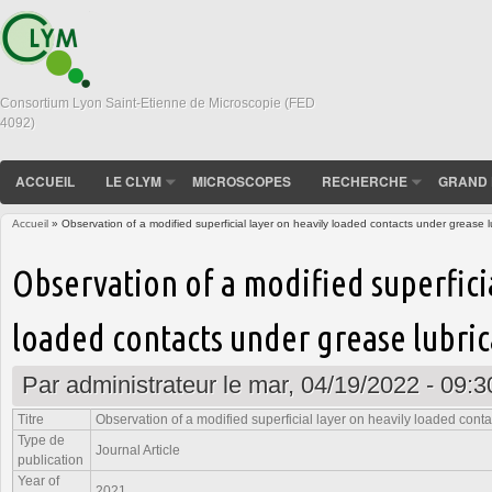
Consortium Lyon Saint-Etienne de Microscopie (FED
4092)
ACCUEIL
LE CLYM
MICROSCOPES
RECHERCHE
GRAND 
Accueil
» Observation of a modified superficial layer on heavily loaded contacts under grease l
Vous êtes ici
Observation of a modified superficia
loaded contacts under grease lubric
Par
administrateur
le mar, 04/19/2022 - 09:3
Titre
Observation of a modified superficial layer on heavily loaded cont
Type de
Journal Article
publication
Year of
2021