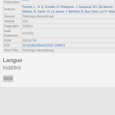
Publication
Frache, L.
,
H. E. Komba
,
D. Philippon
,
J. Galipaud
,
M.I. De Barros
,
Auteurs
Maheo
,
R. Sarlin
,
G. Le Jeune
,
Y. Berthier
,
B. Bou-Said
, and
F. Mas
Journal
Tribology International
Volume
158
Pagination
106921
Date
01/2021
Published
ISSN
0301679X
DOI
10.1016/j.triboint.2021.106921
Short Title
Tribology International
Langue
Indéfini
DOI