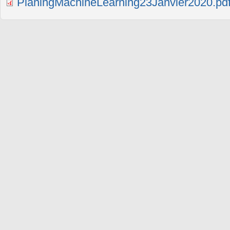
PlaningMachineLearning23Janvier2020.pd