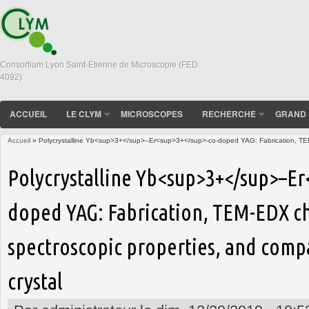
Consortium Lyon Saint-Etienne de Microscopie (FED
4092)
ACCUEIL
LE CLYM
MICROSCOPES
RECHERCHE
GRAND 
Accueil
» Polycrystalline Yb<sup>3+</sup>–Er<sup>3+</sup>-co-doped YAG: Fabrication, TEM-ED
Vous êtes ici
Polycrystalline Yb<sup>3+</sup>–Er
doped YAG: Fabrication, TEM-EDX ch
spectroscopic properties, and compa
crystal