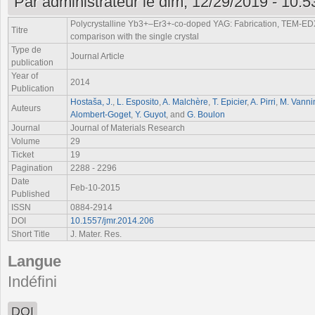
Par
administrateur
le dim, 12/29/2019 - 10:5
Polycrystalline Yb
3+
–Er
3+
-co-doped YAG: Fabrication, TEM-EDX 
Titre
comparison with the single crystal
Type de
Journal Article
publication
Year of
2014
Publication
Hostaša, J.
,
L. Esposito
,
A. Malchère
,
T. Epicier
,
A. Pirri
,
M. Vanni
Auteurs
Alombert-Goget
,
Y. Guyot
, and
G. Boulon
Journal
Journal of Materials Research
Volume
29
Ticket
19
Pagination
2288 - 2296
Date
Feb-10-2015
Published
ISSN
0884-2914
DOI
10.1557/jmr.2014.206
Short Title
J. Mater. Res.
Langue
Indéfini
DOI