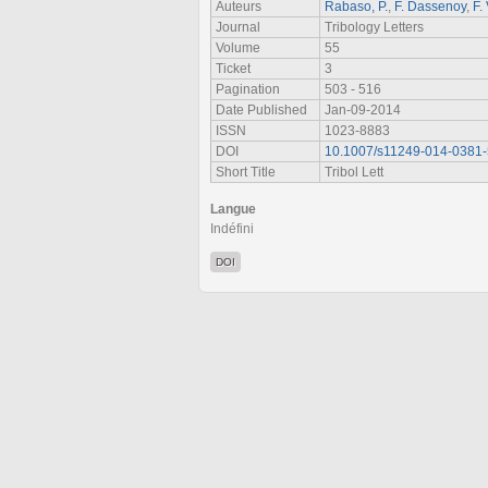
Auteurs
Rabaso, P.
,
F. Dassenoy
,
F. 
Journal
Tribology Letters
Volume
55
Ticket
3
Pagination
503 - 516
Date Published
Jan-09-2014
ISSN
1023-8883
DOI
10.1007/s11249-014-0381-
Short Title
Tribol Lett
Langue
Indéfini
DOI