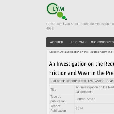
Consortium Lyon Saint-Etienne de Microscopie 
4092)
ACCUEIL
LE CLYM
MICROSCOPES
Accueil
» An Investigation on the Reduced Ability of I
Vous êtes ici
An Investigation on the Red
Friction and Wear in the Pre
Par
administrateur
le dim, 12/29/2019 - 10:34
An Investigation on the Red
Titre
Dispersants
Type de
Journal Article
publication
Year of
2014
Publication