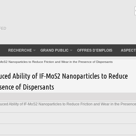
(FED
RECHERCHE
GRAND PUBLIC
OFFRES D'EMPLOIS
ASPECT
F-MoS2 Nanoparticles to Reduce Friction and Wear in the Presence of Dispersants
uced Ability of IF-MoS2 Nanoparticles to Reduce
sence of Dispersants
uced Ability of IF-MoS2 Nanoparticles to Reduce Friction and Wear in the Presence