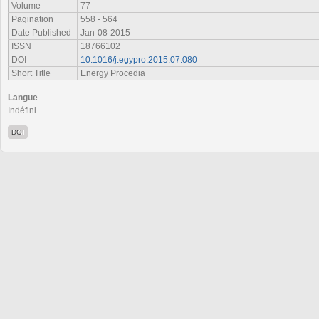
Volume
77
Pagination
558 - 564
Date Published
Jan-08-2015
ISSN
18766102
DOI
10.1016/j.egypro.2015.07.080
Short Title
Energy Procedia
Langue
Indéfini
DOI