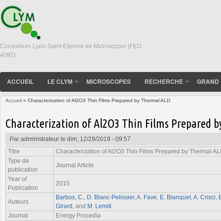
Consortium Lyon Saint-Etienne de Microscopie (FED
4092)
ACCUEIL
LE CLYM
MICROSCOPES
RECHERCHE
GRAND 
Accueil
» Characterization of Al2O3 Thin Films Prepared by Thermal ALD
Vous êtes ici
Characterization of Al2O3 Thin Films Prepared 
Par
administrateur
le dim, 12/29/2019 - 09:57
Titre
Characterization of Al2O3 Thin Films Prepared by Thermal A
Type de
Journal Article
publication
Year of
2015
Publication
Barbos, C.
,
D. Blanc-Pelissier
,
A. Fave
,
E. Blanquet
,
A. Crisci
,
Auteurs
Girard
, and
M. Lemiti
Journal
Energy Procedia