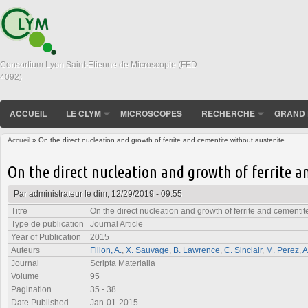
Consortium Lyon Saint-Etienne de Microscopie (FED
4092)
ACCUEIL
LE CLYM
MICROSCOPES
RECHERCHE
GRAND 
Accueil
» On the direct nucleation and growth of ferrite and cementite without austenite
Vous êtes ici
On the direct nucleation and growth of ferrite 
Par
administrateur
le dim, 12/29/2019 - 09:55
Titre
On the direct nucleation and growth of ferrite and cementit
Type de publication
Journal Article
Year of Publication
2015
Auteurs
Fillon, A.
,
X. Sauvage
,
B. Lawrence
,
C. Sinclair
,
M. Perez
,
A
Journal
Scripta Materialia
Volume
95
Pagination
35 - 38
Date Published
Jan-01-2015