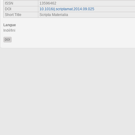
ISSN
13596462
DOI
10.1016/j.scriptamat.2014.09.025
Short Title
Scripta Materialia
Langue
Indéfini
DOI