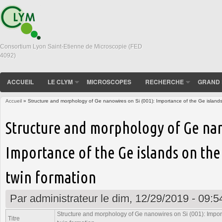
Consortium Lyon Saint-Etienne de Microscopie (FED
4092)
ACCUEIL
LE CLYM
MICROSCOPES
RECHERCHE
GRAND 
Accueil
» Structure and morphology of Ge nanowires on Si (001): Importance of the Ge islands 
Vous êtes ici
Structure and morphology of Ge nan
Importance of the Ge islands on the
twin formation
Par
administrateur
le dim, 12/29/2019 - 09:5
Structure and morphology of Ge nanowires on Si (001): Import
Titre