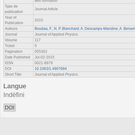
twin formation
Type de
Journal Article
publication
Year of
2015
Publication
Auteurs
Boudaa, F.
,
N. P. Blanchard
,
A. Descamps-Mandine
,
A. Benam
Journal
Journal of Applied Physics
Volume
117
Ticket
5
Pagination
055302
Date Published
Jul-02-2015
ISSN
0021-8979
DOI
10.1063/1.4907684
Short Title
Journal of Applied Physics
Langue
Indéfini
DOI