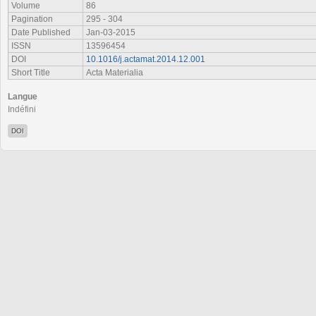
Volume
86
Pagination
295 - 304
Date Published
Jan-03-2015
ISSN
13596454
DOI
10.1016/j.actamat.2014.12.001
Short Title
Acta Materialia
Langue
Indéfini
DOI