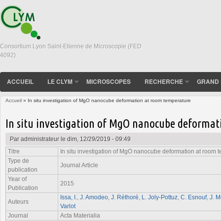
Consortium Lyon Saint-Etienne de Microscopie (FED
4092)
ACCUEIL
LE CLYM
MICROSCOPES
RECHERCHE
GRAND 
Accueil
» In situ investigation of MgO nanocube deformation at room temperature
Vous êtes ici
In situ investigation of MgO nanocube deforma
Par
administrateur
le dim, 12/29/2019 - 09:49
Titre
In situ investigation of MgO nanocube deformation at room 
Type de
Journal Article
publication
Year of
2015
Publication
Issa, I.
,
J. Amodeo
,
J. Réthoré
,
L. Joly-Pottuz
,
C. Esnouf
,
J. 
Auteurs
Varlot
Journal
Acta Materialia