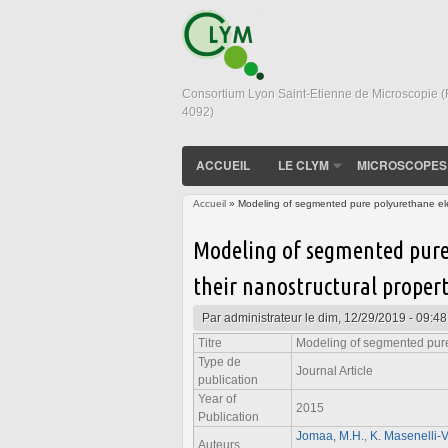
Consortium Lyon Saint-Etienne de Microscopie 
4092)
ACCUEIL
LE CLYM
MICROSCOPES
Accueil
» Modeling of segmented pure polyurethane elect
Vous êtes ici
Modeling of segmented pure 
their nanostructural propert
Par
administrateur
le dim, 12/29/2019 - 09:48
Titre
Modeling of segmented pure 
Type de
Journal Article
publication
Year of
2015
Publication
Jomaa, M.H.
,
K. Masenelli-V
Auteurs