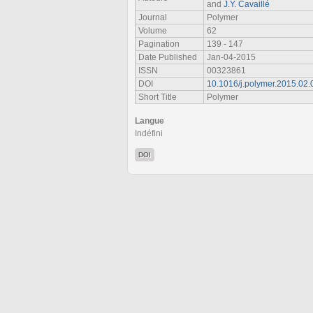
and
J.Y. Cavaillé
Journal
Polymer
Volume
62
Pagination
139 - 147
Date Published
Jan-04-2015
ISSN
00323861
DOI
10.1016/j.polymer.2015.02.
Short Title
Polymer
Langue
Indéfini
DOI