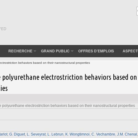
(FED
RECHERCHE
GRAND PUBLIC
OFFRES D'EMPLOIS
ASPECT
rostriction behaviors based on their nanostructural properties
polyurethane electrostriction behaviors based on
ies
polyurethane electrostriction behaviors based on their nanostructural properties
arlot
,
G. Diguet
,
L. Seveyrat
,
L. Lebrun
,
K. Wongtimnoi
,
C. Vechambre
,
J.M. Chenal
,