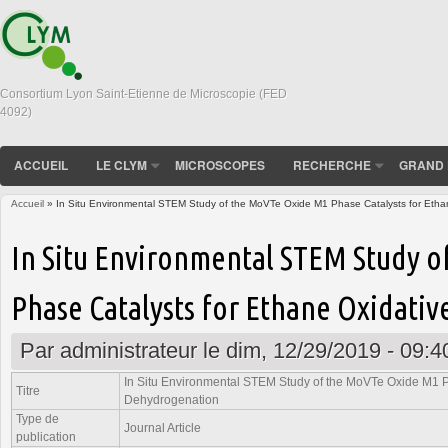
Consortium Lyon Saint-Etienne de Microscopie (FED
4092)
ACCUEIL
LE CLYM
MICROSCOPES
RECHERCHE
GRAND 
Accueil
» In Situ Environmental STEM Study of the MoVTe Oxide M1 Phase Catalysts for Etha
Vous êtes ici
In Situ Environmental STEM Study 
Phase Catalysts for Ethane Oxidati
Par
administrateur
le dim, 12/29/2019 - 09:4
In Situ Environmental STEM Study of the MoVTe Oxide M1 P
Titre
Dehydrogenation
Type de
Journal Article
publication