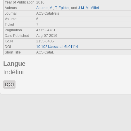
Year of Publication
2016
Auteurs
Aouine, M.
,
T. Epicier
, and
J-M. M. Millet
Journal
ACS Catalysis
Volume
6
Ticket
7
Pagination
4775 - 4781
Date Published
Aug-07-2016
ISSN
2155-5435
DOI
10.1021/acscatal.6b01114
Short Title
ACS Catal.
Langue
Indéfini
DOI