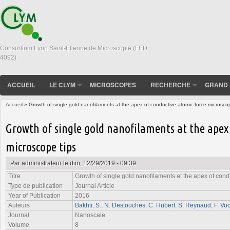
Consortium Lyon Saint-Etienne de Microscopie (FED
4092)
ACCUEIL
LE CLYM
MICROSCOPES
RECHERCHE
GRAND 
Accueil
» Growth of single gold nanofilaments at the apex of conductive atomic force microscop
Vous êtes ici
Growth of single gold nanofilaments at the apex
microscope tips
Par
administrateur
le dim, 12/29/2019 - 09:39
Titre
Growth of single gold nanofilaments at the apex of cond
Type de publication
Journal Article
Year of Publication
2016
Auteurs
Bakhti, S.
,
N. Destouches
,
C. Hubert
,
S. Reynaud
,
F. Vo
Journal
Nanoscale
Volume
8