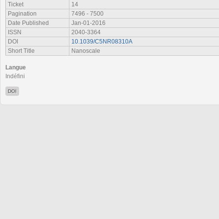
Ticket
14
Pagination
7496 - 7500
Date Published
Jan-01-2016
ISSN
2040-3364
DOI
10.1039/C5NR08310A
Short Title
Nanoscale
Langue
Indéfini
DOI