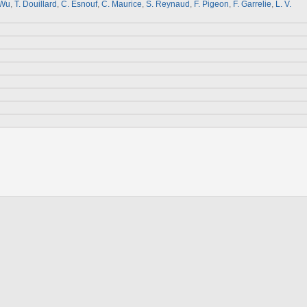
 Wu
,
T. Douillard
,
C. Esnouf
,
C. Maurice
,
S. Reynaud
,
F. Pigeon
,
F. Garrelie
,
L. V.