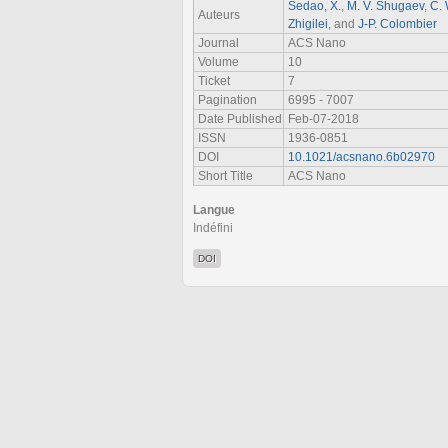
Sedao, X.
,
M. V. Shugaev
,
C.
Auteurs
Zhigilei
, and
J-P. Colombier
Journal
ACS Nano
Volume
10
Ticket
7
Pagination
6995 - 7007
Date Published
Feb-07-2018
ISSN
1936-0851
DOI
10.1021/acsnano.6b02970
Short Title
ACS Nano
Langue
Indéfini
DOI