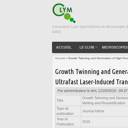
Consortium Lyon Saint-Etienne de Microscopie 
4092)
ACCUEIL
LE CLYM
MICROSCOPES
Accueil
» Growth Twinning and Generation of High-Frequ
Vous êtes ici
Growth Twinning and Genera
Ultrafast Laser-Induced Tran
Par
administrateur
le dim, 12/29/2019 - 09:37
Growth Twinning and Generati
Titre
Melting and Resolidification
Type de
Journal Article
publication
Year of
2016
Publication