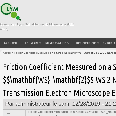
Consortium Lyon Saint-Etienne de Microscopie (FED
4092)
ACCUEIL
LE CLYM
MICROSCOPES
RECHERCHE
GRAND 
Accueil
» Friction Coefficient Measured on a Single $$\mathbf{WS}_\mathbf{2}$$ WS 2 Nanopar
Vous êtes ici
Friction Coefficient Measured on a 
$$\mathbf{WS}_\mathbf{2}$$ WS 2 Na
Transmission Electron Microscope 
Par
administrateur
le sam, 12/28/2019 - 21:
Friction Coefficient Measured on a Single $$\mathbf{WS}_\math
Titre