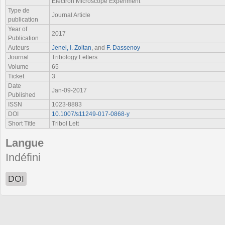
Electron Microscope Experiment
Type de
Journal Article
publication
Year of
2017
Publication
Auteurs
Jenei, I. Zoltan
, and
F. Dassenoy
Journal
Tribology Letters
Volume
65
Ticket
3
Date
Jan-09-2017
Published
ISSN
1023-8883
DOI
10.1007/s11249-017-0868-y
Short Title
Tribol Lett
Langue
Indéfini
DOI