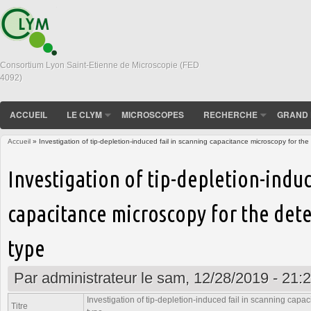
Consortium Lyon Saint-Etienne de Microscopie (FED
4092)
ACCUEIL
LE CLYM
MICROSCOPES
RECHERCHE
GRAND 
Accueil
» Investigation of tip-depletion-induced fail in scanning capacitance microscopy for the 
Vous êtes ici
Investigation of tip-depletion-induc
capacitance microscopy for the dete
type
Par
administrateur
le sam, 12/28/2019 - 21:
Investigation of tip-depletion-induced fail in scanning capac
Titre