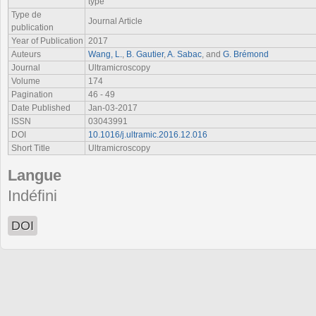
type
Type de
Journal Article
publication
Year of Publication
2017
Auteurs
Wang, L.
,
B. Gautier
,
A. Sabac
, and
G. Brémond
Journal
Ultramicroscopy
Volume
174
Pagination
46 - 49
Date Published
Jan-03-2017
ISSN
03043991
DOI
10.1016/j.ultramic.2016.12.016
Short Title
Ultramicroscopy
Langue
Indéfini
DOI