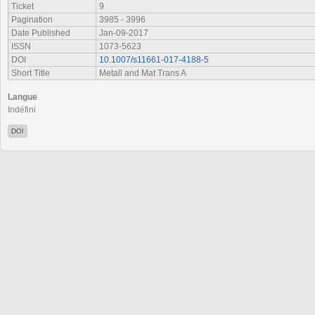
Ticket
9
Pagination
3985 - 3996
Date Published
Jan-09-2017
ISSN
1073-5623
DOI
10.1007/s11661-017-4188-5
Short Title
Metall and Mat Trans A
Langue
Indéfini
DOI