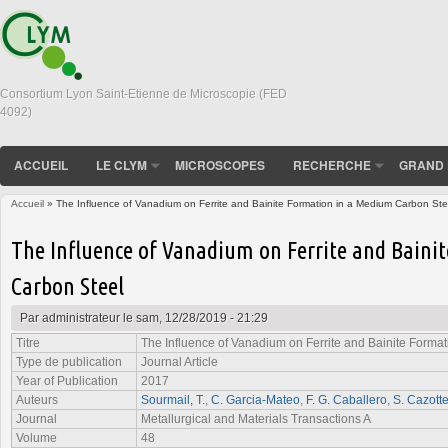
Consortium Lyon Saint-Etienne de Microscopie (FED
4092)
ACCUEIL
LE CLYM
MICROSCOPES
RECHERCHE
GRAND 
Accueil
» The Influence of Vanadium on Ferrite and Bainite Formation in a Medium Carbon Ste
Vous êtes ici
The Influence of Vanadium on Ferrite and Baini
Carbon Steel
Par
administrateur
le sam, 12/28/2019 - 21:29
Titre
The Influence of Vanadium on Ferrite and Bainite Forma
Type de publication
Journal Article
Year of Publication
2017
Auteurs
Sourmail, T.
,
C. Garcia-Mateo
,
F. G. Caballero
,
S. Cazott
Journal
Metallurgical and Materials Transactions A
Volume
48