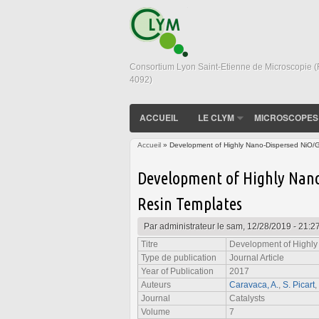
Consortium Lyon Saint-Etienne de Microscopie 
4092)
ACCUEIL
LE CLYM
MICROSCOPES
Accueil
» Development of Highly Nano-Dispersed NiO/G
Vous êtes ici
Development of Highly Nano
Resin Templates
Par
administrateur
le sam, 12/28/2019 - 21:2
Titre
Development of Highly
Type de publication
Journal Article
Year of Publication
2017
Auteurs
Caravaca, A.
,
S. Picart
,
Journal
Catalysts
Volume
7