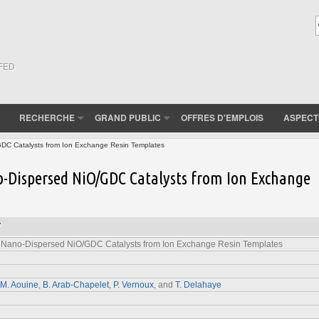
(FED
RECHERCHE
GRAND PUBLIC
OFFRES D'EMPLOIS
ASPECT
DC Catalysts from Ion Exchange Resin Templates
-Dispersed NiO/GDC Catalysts from Ion Exchange
7
 Nano-Dispersed NiO/GDC Catalysts from Ion Exchange Resin Templates
M. Aouine
,
B. Arab-Chapelet
,
P. Vernoux
, and
T. Delahaye