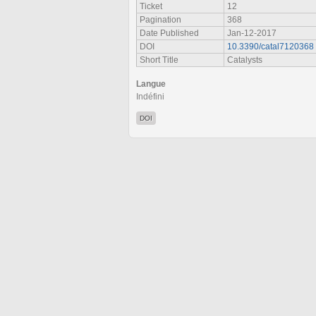
Ticket
12
Pagination
368
Date Published
Jan-12-2017
DOI
10.3390/catal7120368
Short Title
Catalysts
Langue
Indéfini
DOI