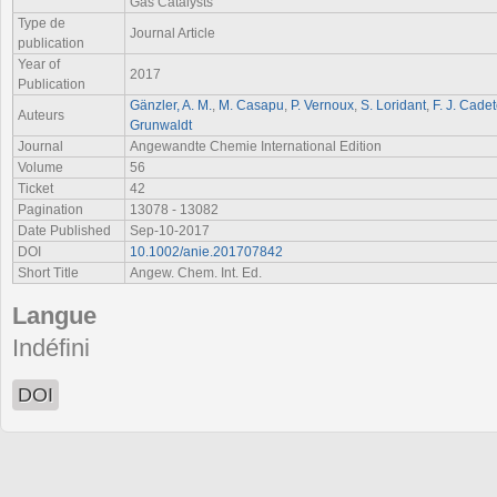
Gas Catalysts
Type de
Journal Article
publication
Year of
2017
Publication
Gänzler, A. M.
,
M. Casapu
,
P. Vernoux
,
S. Loridant
,
F. J. Cadet
Auteurs
Grunwaldt
Journal
Angewandte Chemie International Edition
Volume
56
Ticket
42
Pagination
13078 - 13082
Date Published
Sep-10-2017
DOI
10.1002/anie.201707842
Short Title
Angew. Chem. Int. Ed.
Langue
Indéfini
DOI