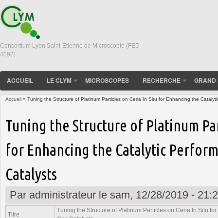
Consortium Lyon Saint-Etienne de Microscopie (FED
4092)
ACCUEIL
LE CLYM
MICROSCOPES
RECHERCHE
GRAND 
Accueil
» Tuning the Structure of Platinum Particles on Ceria In Situ for Enhancing the Cataly
Vous êtes ici
Tuning the Structure of Platinum Par
for Enhancing the Catalytic Perfor
Catalysts
Par
administrateur
le sam, 12/28/2019 - 21:
Tuning the Structure of Platinum Particles on Ceria In Situ f
Titre