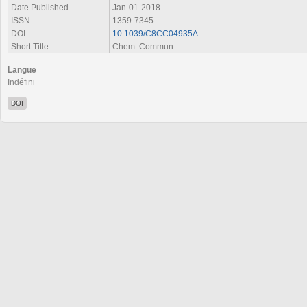
Date Published
Jan-01-2018
ISSN
1359-7345
DOI
10.1039/C8CC04935A
Short Title
Chem. Commun.
Langue
Indéfini
DOI