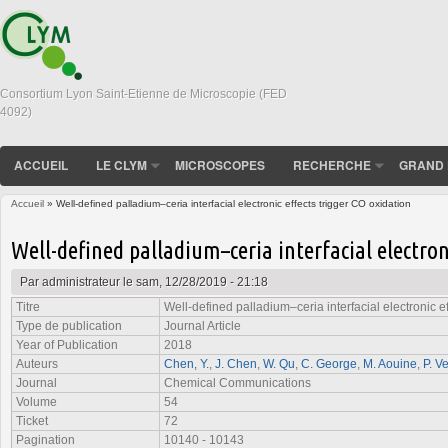
Consortium Lyon Saint-Etienne de Microscopie (FED
4092)
ACCUEIL
LE CLYM
MICROSCOPES
RECHERCHE
GRAND 
Accueil
» Well-defined palladium–ceria interfacial electronic effects trigger CO oxidation
Vous êtes ici
Well-defined palladium–ceria interfacial electron
Par
administrateur
le sam, 12/28/2019 - 21:18
Titre
Well-defined palladium–ceria interfacial electronic e
Type de publication
Journal Article
Year of Publication
2018
Auteurs
Chen, Y.
,
J. Chen
,
W. Qu
,
C. George
,
M. Aouine
,
P. V
Journal
Chemical Communications
Volume
54
Ticket
72
Pagination
10140 - 10143