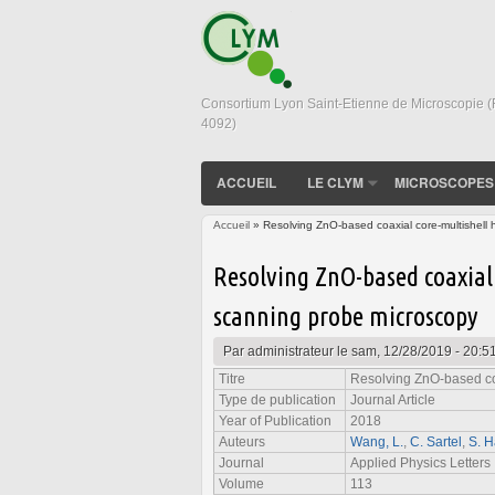
Consortium Lyon Saint-Etienne de Microscopie 
4092)
ACCUEIL
LE CLYM
MICROSCOPES
Accueil
» Resolving ZnO-based coaxial core-multishell h
Vous êtes ici
Resolving ZnO-based coaxial 
scanning probe microscopy
Par
administrateur
le sam, 12/28/2019 - 20:5
Titre
Resolving ZnO-based coa
Type de publication
Journal Article
Year of Publication
2018
Auteurs
Wang, L.
,
C. Sartel
,
S. H
Journal
Applied Physics Letters
Volume
113