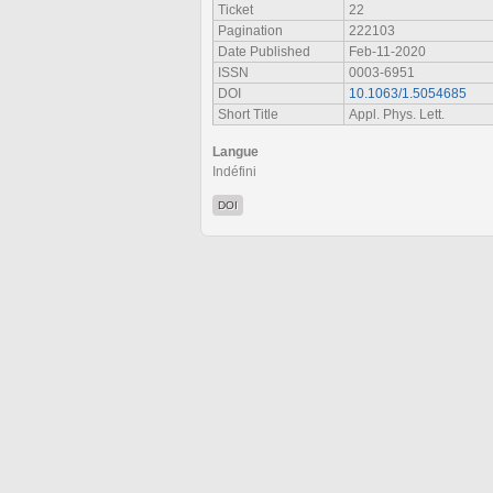
Ticket
22
Pagination
222103
Date Published
Feb-11-2020
ISSN
0003-6951
DOI
10.1063/1.5054685
Short Title
Appl. Phys. Lett.
Langue
Indéfini
DOI