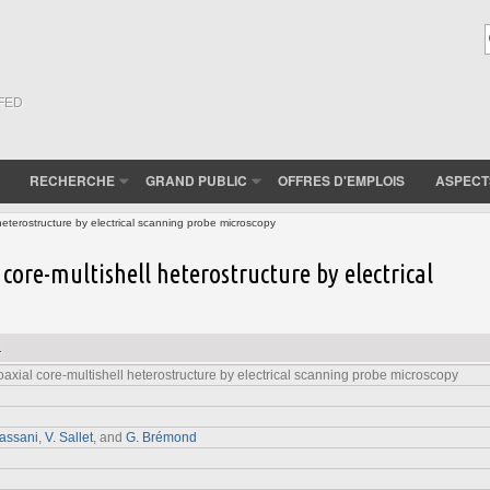
(FED
RECHERCHE
GRAND PUBLIC
OFFRES D'EMPLOIS
ASPECT
eterostructure by electrical scanning probe microscopy
core-multishell heterostructure by electrical
1
xial core-multishell heterostructure by electrical scanning probe microscopy
assani
,
V. Sallet
, and
G. Brémond