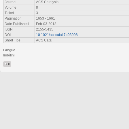
Journal
ACS Catalysis
Volume
8
Ticket
3
Pagination
1653 - 1661
Date Published
Feb-03-2018
ISSN
2155-5435
DOI
10.1021/acscatal.7b03998
Short Title
ACS Catal.
Langue
Indéfini
DOI