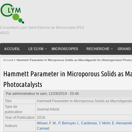
Consortium Lyon Saint-Etienne de Microscopie (FED
4092)
ACCUEIL
LE CLYM
MICROSCOPES
RECHERCHE
GRAND 
Accueil
» Hammett Parameter in Microporous Solids as Macroligands for Heterogenized Photoc
Vous êtes ici
Hammett Parameter in Microporous Solids as Ma
Photocatalysts
Par
administrateur
le sam, 12/28/2019 - 20:46
Titre
Hammett Parameter in Microporous Solids as Macroligands 
Type de
Journal Article
publication
Year of Publication
2018
Wisser, F. M.
,
P. Berruyer
,
L. Cardenas
,
Y. Mohr
,
E. Alessandr
Auteurs
Canivet