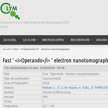
Consortium Lyon Saint-Etienne de Microscopie (FED
4092)
ACCUEIL
LE CLYM
MICROSCOPES
RECHERCHE
GRAND 
Accueil
» Fast ‘ <i>Operando</i> ’ electron nanotomography
Vous êtes ici
Fast ‘ <i>Operando</i> ’ electron nanotomograp
Par
administrateur
le sam, 12/28/2019 - 20:46
Titre
Fast ‘
Operando
’ electron nanotomography
Type de publication
Journal Article
Year of Publication
2018
Auteurs
Roiban, L.
,
S. LI
,
M. Aouine
,
A. TUEL
,
D. FARRUS
Journal
Journal of Microscopy
Volume
269
Ticket
2
Pagination
117 - 126