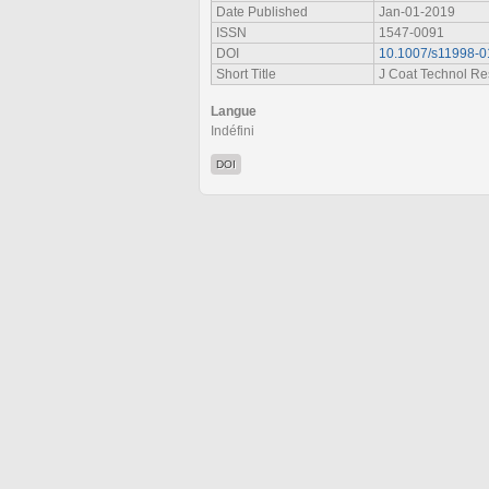
Date Published
Jan-01-2019
ISSN
1547-0091
DOI
10.1007/s11998-0
Short Title
J Coat Technol Re
Langue
Indéfini
DOI