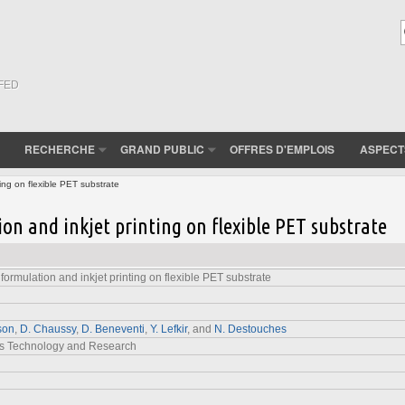
(FED
RECHERCHE
GRAND PUBLIC
OFFRES D'EMPLOIS
ASPECT
ting on flexible PET substrate
on and inkjet printing on flexible PET substrate
formulation and inkjet printing on flexible PET substrate
son
,
D. Chaussy
,
D. Beneventi
,
Y. Lefkir
, and
N. Destouches
gs Technology and Research