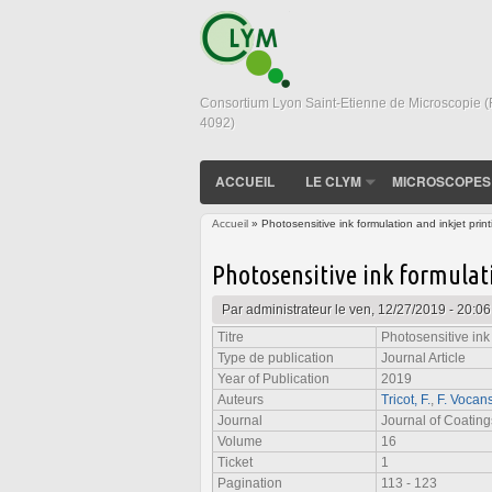
Consortium Lyon Saint-Etienne de Microscopie 
4092)
ACCUEIL
LE CLYM
MICROSCOPES
Accueil
» Photosensitive ink formulation and inkjet prin
Vous êtes ici
Photosensitive ink formulati
Par
administrateur
le ven, 12/27/2019 - 20:06
Titre
Photosensitive ink 
Type de publication
Journal Article
Year of Publication
2019
Auteurs
Tricot, F.
,
F. Vocan
Journal
Journal of Coatin
Volume
16
Ticket
1
Pagination
113 - 123