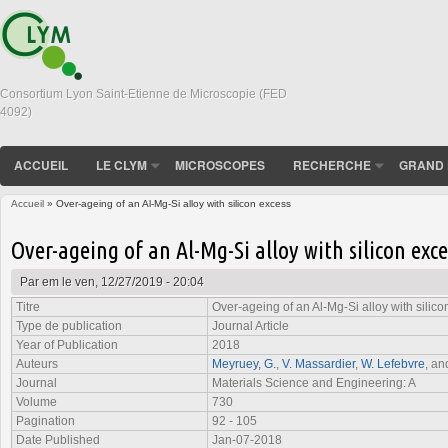
Consortium Lyon Saint-Etienne de Microscopie (FED
4092)
ACCUEIL
LE CLYM
MICROSCOPES
RECHERCHE
GRAND 
Accueil
» Over-ageing of an Al-Mg-Si alloy with silicon excess
Vous êtes ici
Over-ageing of an Al-Mg-Si alloy with silicon exce
Par
em
le ven, 12/27/2019 - 20:04
Titre
Over-ageing of an Al-Mg-Si alloy with silic
Type de publication
Journal Article
Year of Publication
2018
Auteurs
Meyruey, G.
,
V. Massardier
,
W. Lefebvre
, a
Journal
Materials Science and Engineering: A
Volume
730
Pagination
92 - 105
Date Published
Jan-07-2018