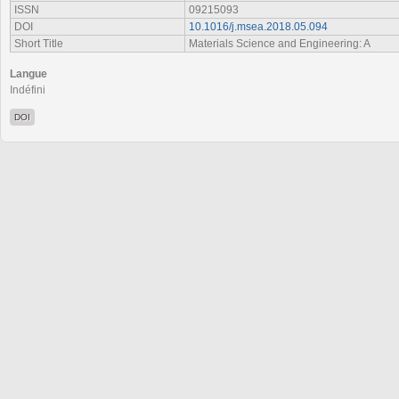
ISSN
09215093
DOI
10.1016/j.msea.2018.05.094
Short Title
Materials Science and Engineering: A
Langue
Indéfini
DOI