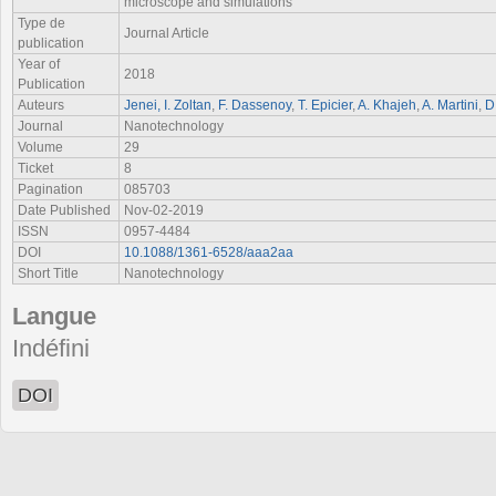
microscope and simulations
Type de
Journal Article
publication
Year of
2018
Publication
Auteurs
Jenei, I. Zoltan
,
F. Dassenoy
,
T. Epicier
,
A. Khajeh
,
A. Martini
,
D
Journal
Nanotechnology
Volume
29
Ticket
8
Pagination
085703
Date Published
Nov-02-2019
ISSN
0957-4484
DOI
10.1088/1361-6528/aaa2aa
Short Title
Nanotechnology
Langue
Indéfini
DOI