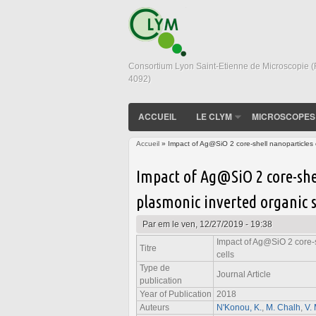
Consortium Lyon Saint-Etienne de Microscopie 
4092)
ACCUEIL
LE CLYM
MICROSCOPES
Accueil
» Impact of Ag@SiO 2 core-shell nanoparticles on
Vous êtes ici
Impact of Ag@SiO 2 core-shel
plasmonic inverted organic s
Par
em
le ven, 12/27/2019 - 19:38
Impact of Ag@SiO 2 core-s
Titre
cells
Type de
Journal Article
publication
Year of Publication
2018
Auteurs
N'Konou, K.
,
M. Chalh
,
V.