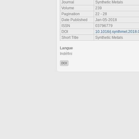
Journal
Synthetic Metals
Volume
239
Pagination
22 - 28
Date Published
Jan-05-2018
ISSN
03796779
DOI
10.1016/j.synthmet.2018.
Short Title
Synthetic Metals
Langue
Indéfini
DOI