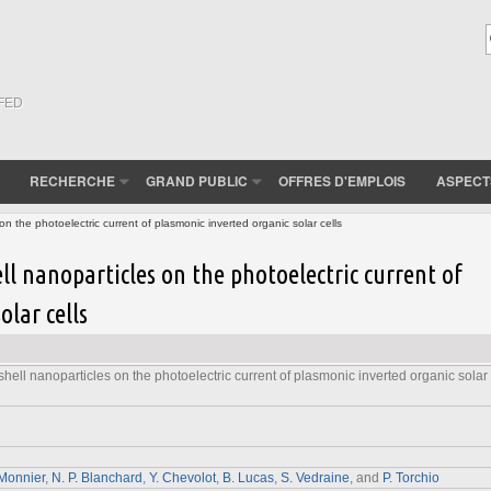
(FED
RECHERCHE
GRAND PUBLIC
OFFRES D'EMPLOIS
ASPECT
 the photoelectric current of plasmonic inverted organic solar cells
l nanoparticles on the photoelectric current of
olar cells
hell nanoparticles on the photoelectric current of plasmonic inverted organic solar
 Monnier
,
N. P. Blanchard
,
Y. Chevolot
,
B. Lucas
,
S. Vedraine
, and
P. Torchio