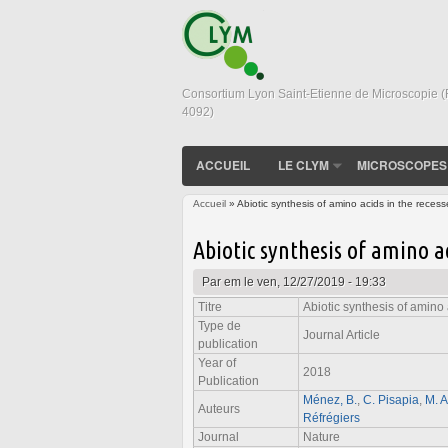
Consortium Lyon Saint-Etienne de Microscopie 
4092)
ACCUEIL
LE CLYM
MICROSCOPES
Accueil
» Abiotic synthesis of amino acids in the recess
Vous êtes ici
Abiotic synthesis of amino ac
Par
em
le ven, 12/27/2019 - 19:33
Titre
Abiotic synthesis of amino 
Type de
Journal Article
publication
Year of
2018
Publication
Ménez, B.
,
C. Pisapia
,
M. 
Auteurs
Réfrégiers
Journal
Nature