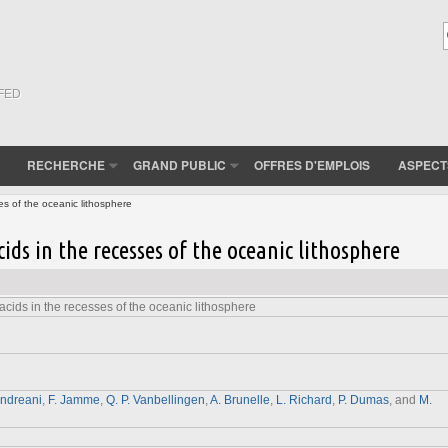
(FED
RECHERCHE
GRAND PUBLIC
OFFRES D'EMPLOIS
ASPECT
es of the oceanic lithosphere
ids in the recesses of the oceanic lithosphere
acids in the recesses of the oceanic lithosphere
Andreani
,
F. Jamme
,
Q. P. Vanbellingen
,
A. Brunelle
,
L. Richard
,
P. Dumas
, and
M.