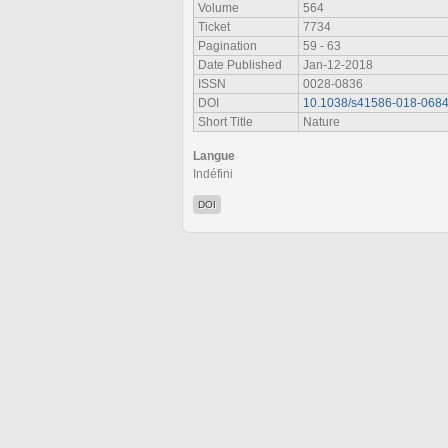
Volume
564
Ticket
7734
Pagination
59 - 63
Date Published
Jan-12-2018
ISSN
0028-0836
DOI
10.1038/s41586-018-0684
Short Title
Nature
Langue
Indéfini
DOI