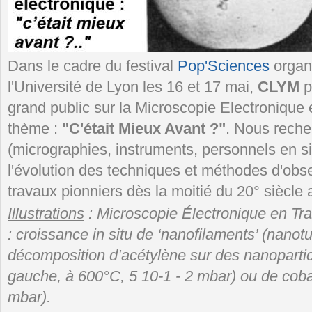
Dans le cadre du festival
Pop'Sciences
organ
l'Université de Lyon les 16 et 17 mai,
CLYM
p
grand public sur la Microscopie Electronique
thème :
"C'était Mieux Avant ?"
. Nous rech
(micrographies, instruments, personnels en sit
l'évolution des techniques et méthodes d'obs
travaux pionniers dès la moitié du 20° siècl
Illustrations
: Microscopie Électronique en T
: croissance in situ de ‘nanofilaments’ (nano
décomposition d’acétylène sur des nanopartic
gauche, à 600°C, 5 10
-1
- 2 mbar) ou de cobal
mbar).