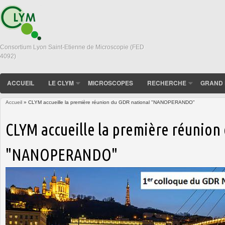
Consortium Lyon Saint-Etienne de Microscopie (FED
4092)
ACCUEIL
LE CLYM
MICROSCOPES
RECHERCHE
GRAND 
Accueil
» CLYM accueille la première réunion du GDR national "NANOPERANDO"
Vous êtes ici
CLYM accueille la première réunion
"NANOPERANDO"