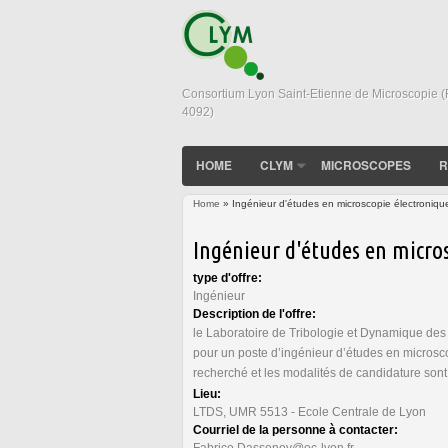
Consortium Lyon Saint-Etienne de Microscopie 
4092)
HOME
CLYM
MICROSCOPES
R
Home
» Ingénieur d'études en microscopie électroniq
You are here
Ingénieur d'études en micro
type d'offre:
Ingénieur
Description de l'offre:
le Laboratoire de Tribologie et Dynamique d
pour un poste d’ingénieur d’études en microsco
recherché et les modalités de candidature sont 
Lieu:
LTDS, UMR 5513 - Ecole Centrale de Lyon
Courriel de la personne à contacter:
Fabrice.Dassenoy@ec-lyon.fr