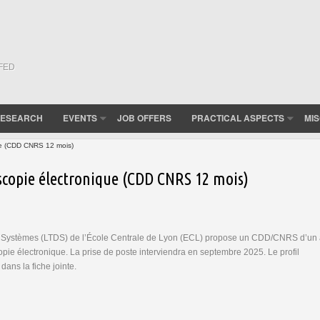
(FED
ESEARCH
EVENTS
JOB OFFERS
PRACTICAL ASPECTS
MI
ue (CDD CNRS 12 mois)
scopie électronique (CDD CNRS 12 mois)
es Systèmes (LTDS) de l’École Centrale de Lyon (ECL) propose un CDD/CNRS d’un
pie électronique. La prise de poste interviendra en septembre 2025. Le profil
dans la fiche jointe.