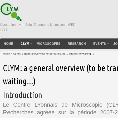
Consortium Lyon Saint-Etienne de Microscopie (FED
4092)
HOME
CLYM
MICROSCOPES
RESEARCH
EVENTS
JO
Home
» CLYM: a general overview (to be translated... Thanks for waiting...)
You are here
CLYM: a general overview (to be tra
waiting...)
Introduction
Le Centre LYonnais de Microscopie (CL
Recherches agréée sur la période 2007