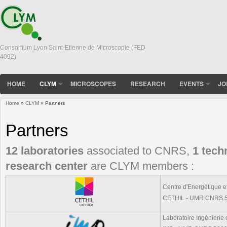
Consortium Lyon Saint-Etienne de Microscopie (FED
4092)
HOME
CLYM
MICROSCOPES
RESEARCH
EVENTS
JO
Home
»
CLYM
» Partners
You are here
Partners
12 laboratories
associated to CNRS,
1 tech
research center
are CLYM members :
Centre d'Energétique 
CETHIL - UMR CNRS 
Laboratoire Ingénierie