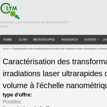
Consortium Lyon Saint-Etienne de Microscopie (FED
4092)
HOME
CLYM
MICROSCOPES
RESEARCH
EVENTS
JO
Home
» Caractérisation des transformations induites par irradiations laser ultrarapides confin
You are here
Caractérisation des transforma
irradiations laser ultrarapide
volume à l'échelle nanométriq
type d'offre:
Postdoc