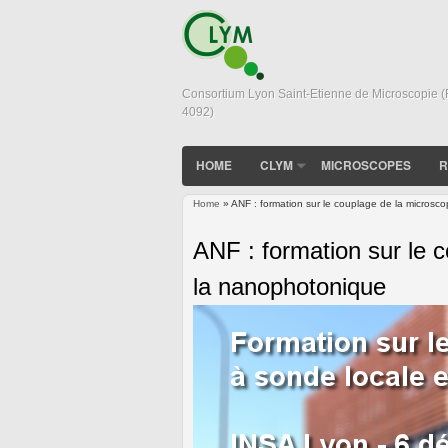
Consortium Lyon Saint-Etienne de Microscopie 
4092)
HOME
CLYM
MICROSCOPES
R
Home
» ANF : formation sur le couplage de la microsc
You are here
ANF : formation sur le 
la nanophotonique