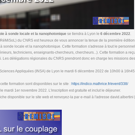
ie à sonde locale et la nanophotonique
se tiendra à Lyon le
6 décembre 2022
.
(RéMiSoL) du CNRS est heureux de vous annoncer la tenue de la première édition
 à sonde locale et la nanophotonique. Cette formation s'adresse à tout le personnel
énieurs, techniciens, enseignants-chercheurs, chercheurs...). Cette formation a reçu
. Les délégations régionales du CNRS prendront donc en charge les missions de
 des Sciences Appliquées (INSA) de Lyon le mardi 6 décembre 2022 de 10h00 à 16h45
ette formation sont disponibles sur le site :
https://indico.mathrice.fr/event/338/
t le mardi 1er novembre 2022. L'inscription est gratuite et inclut le déjeuner.
fiche disponible sur le site web et renvoyez-la par e-mail à l'adresse david.albertini [