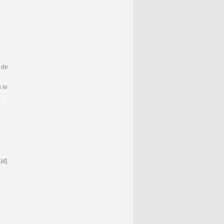
 de
 le
s
at]