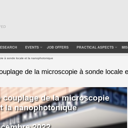
(FED
ESEARCH
EVENTS
JOB OFFERS
PRACTICAL ASPECTS
MI
opie à sonde locale et la nanophotonique
couplage de la microscopie à sonde locale e