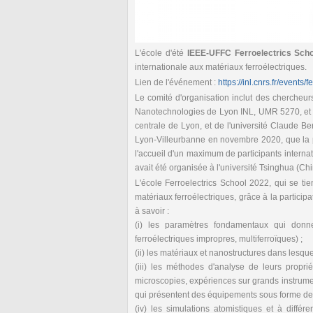
L'école d'été
IEEE-UFFC Ferroelectrics Sch
internationale aux matériaux ferroélectriques.
Lien de l'événement :
https://inl.cnrs.fr/events
Le comité d'organisation inclut des chercheurs 
Nanotechnologies de Lyon INL, UMR 5270, et 
centrale de Lyon, et de l'université Claude Be
Lyon-Villeurbanne en novembre 2020, que la p
l'accueil d'un maximum de participants interna
avait été organisée à l'université Tsinghua (Chi
L'école Ferroelectrics School 2022, qui se ti
matériaux ferroélectriques, grâce à la particip
à savoir :
(i) les paramètres fondamentaux qui donnent
ferroélectriques impropres, multiferroïques) ;
(ii) les matériaux et nanostructures dans lesquels
(iii) les méthodes d'analyse de leurs propriét
microscopies, expériences sur grands instruments
qui présentent des équipements sous forme de 
(iv) les simulations atomistiques et à diffé