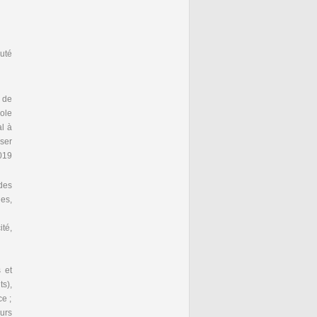
uté
t de
ole
al à
ser
2019
des
nes,
té,
s et
ts),
e ;
urs