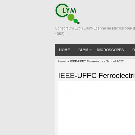
Consortium Lyon Saint-Etienne de Microscopie 
4092)
HOME
CLYM
MICROSCOPES
R
Home
» IEEE-UFFC Ferroelectrics School 2022
You are here
IEEE-UFFC Ferroelectri