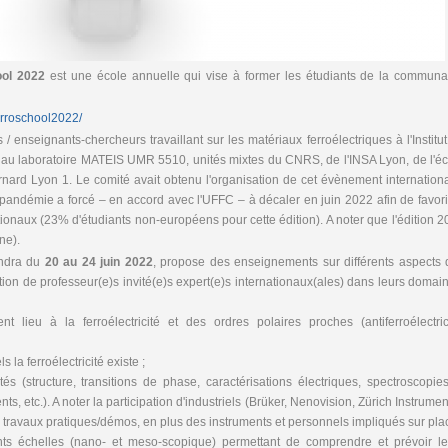
ool 2022
est une école annuelle qui vise à former les étudiants de la communa
/ferroschool2022/
/ enseignants-chercheurs travaillant sur les matériaux ferroélectriques à l'Institu
au laboratoire MATEIS UMR 5510, unités mixtes du CNRS, de l'INSA Lyon, de l'éc
rnard Lyon 1. Le comité avait obtenu l'organisation de cet évènement internation
andémie a forcé – en accord avec l'UFFC – à décaler en juin 2022 afin de favori
tionaux (23% d'étudiants non-européens pour cette édition). A noter que l'édition 
ne).
endra du
20 au 24 juin 2022
, propose des enseignements sur différents aspects 
ation de professeur(e)s invité(e)s expert(e)s internationaux(ales) dans leurs domai
 lieu à la ferroélectricité et des ordres polaires proches (antiferroélectrici
 la ferroélectricité existe ;
és (structure, transitions de phase, caractérisations électriques, spectroscopie
, etc.). A noter la participation d'industriels (Brüker, Nenovision, Zürich Instrumen
travaux pratiques/démos, en plus des instruments et personnels impliqués sur plac
rents échelles (nano- et meso-scopique) permettant de comprendre et prévoir le