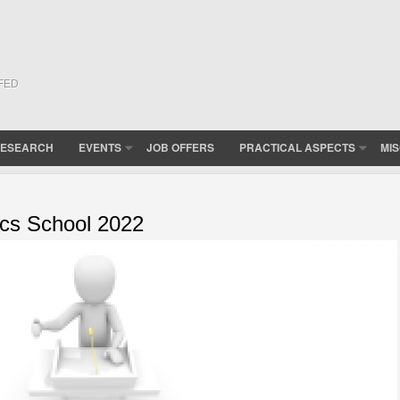
(FED
ESEARCH
EVENTS
JOB OFFERS
PRACTICAL ASPECTS
MI
cs School 2022