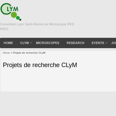
Consortium Lyon Saint-Etienne de Microscopie (FED
4092)
HOME
CLYM
MICROSCOPES
RESEARCH
EVENTS
JO
Home
» Projets de recherche CLyM
You are here
Projets de recherche CLyM